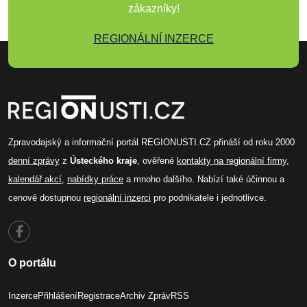
zákazníky!
REGIONÁLNÍ INZERCE
Zpravodajský a informační portál REGIONUSTI.CZ přináší od roku 2000
denní zprávy
z
Ústeckého kraje
, ověřené
kontakty na regionální firmy
,
kalendář akcí
,
nabídky práce
a mnoho dalšího. Nabízí také účinnou a
cenově dostupnou
regionální inzerci
pro podnikatele i jednotlivce.
O portálu
Inzerce
Přihlášení
Registrace
Archiv Zpráv
RSS