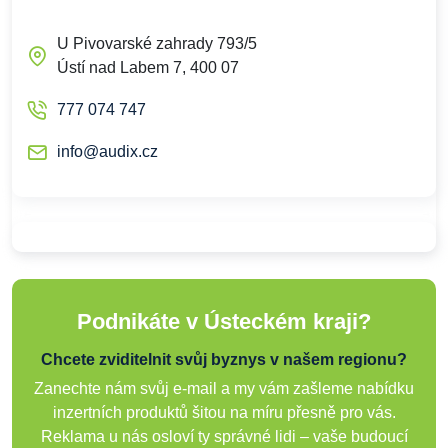
U Pivovarské zahrady 793/5
Ústí nad Labem 7, 400 07
777 074 747
info@audix.cz
Podnikáte v Ústeckém kraji?
Chcete zviditelnit svůj byznys v našem regionu?
Zanechte nám svůj e-mail a my vám zašleme nabídku
inzertních produktů šitou na míru přesně pro vás.
Reklama u nás osloví ty správné lidi – vaše budoucí