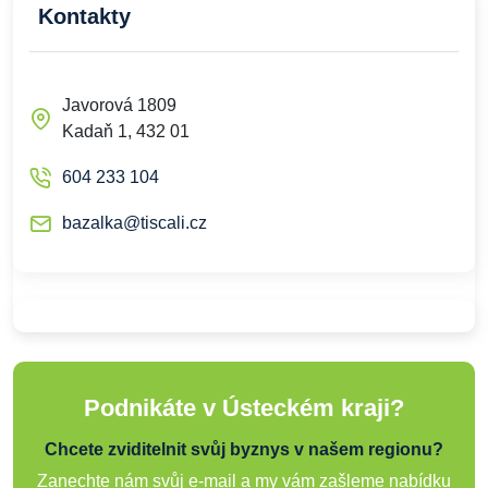
Kontakty
Javorová 1809
Kadaň 1, 432 01
604 233 104
bazalka@tiscali.cz
Podnikáte v Ústeckém kraji?
Chcete zviditelnit svůj byznys v našem regionu?
Zanechte nám svůj e-mail a my vám zašleme nabídku