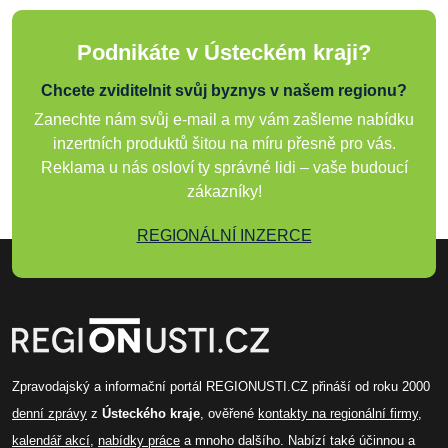
Podnikáte v Ústeckém kraji?
Chcete zviditelnit svůj byznys v našem regionu?
Zanechte nám svůj e-mail a my vám zašleme nabídku
inzertních produktů šitou na míru přesně pro vás.
Reklama u nás osloví ty správné lidi – vaše budoucí
zákazníky!
REGIONÁLNÍ INZERCE
Zpravodajský a informační portál REGIONUSTI.CZ přináší od roku 2000
denní zprávy
z
Ústeckého kraje
, ověřené
kontakty na regionální firmy
,
kalendář akcí
,
nabídky práce
a mnoho dalšího. Nabízí také účinnou a