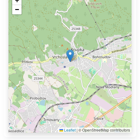
+
−
Leaflet
|
© OpenStreetMap contributors