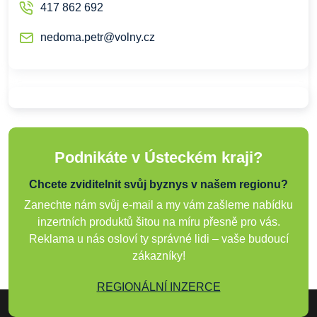
417 862 692
nedoma.petr@volny.cz
Podnikáte v Ústeckém kraji?
Chcete zviditelnit svůj byznys v našem regionu?
Zanechte nám svůj e-mail a my vám zašleme nabídku
inzertních produktů šitou na míru přesně pro vás.
Reklama u nás osloví ty správné lidi – vaše budoucí
zákazníky!
REGIONÁLNÍ INZERCE