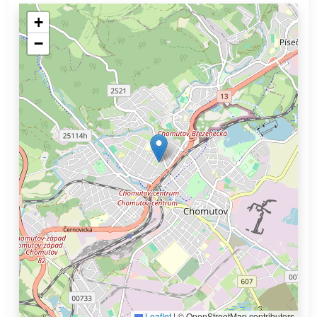
+
−
Leaflet
|
© OpenStreetMap contributors