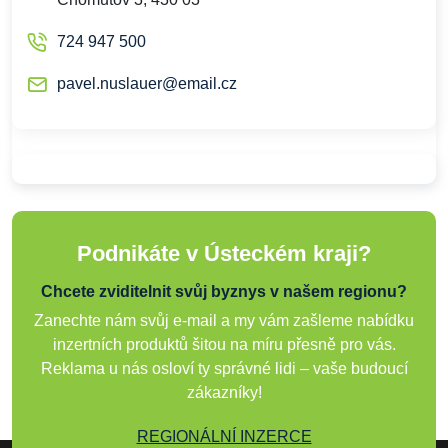
724 947 500
pavel.nuslauer@email.cz
Podnikáte v Ústeckém kraji?
Chcete zviditelnit svůj byznys v našem regionu?
Zanechte nám svůj e-mail a my vám zašleme nabídku
inzertních produktů šitou na míru přesně pro vás.
Reklama u nás osloví ty správné lidi – vaše budoucí
zákazníky!
REGIONÁLNÍ INZERCE