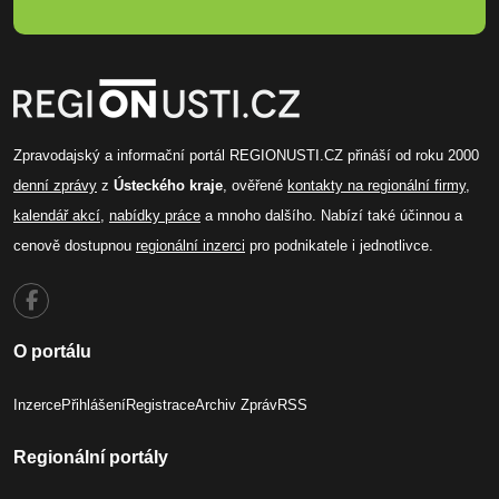
Zpravodajský a informační portál REGIONUSTI.CZ přináší od roku 2000
denní zprávy
z
Ústeckého kraje
, ověřené
kontakty na regionální firmy
,
kalendář akcí
,
nabídky práce
a mnoho dalšího. Nabízí také účinnou a
cenově dostupnou
regionální inzerci
pro podnikatele i jednotlivce.
O portálu
Inzerce
Přihlášení
Registrace
Archiv Zpráv
RSS
Regionální portály