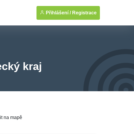
Přihlášení /
Registrace
ecký kraj
it na mapě