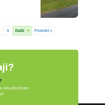
6
Další
Poslední »
ji?
?
a míru přesně pro
ky!