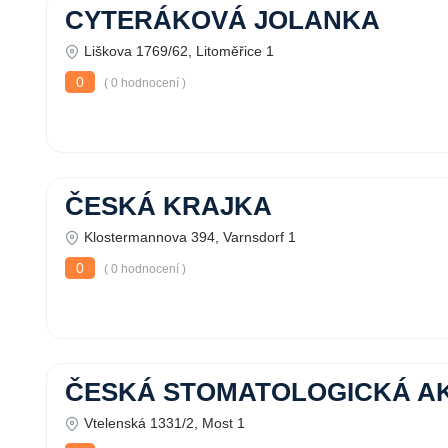
CYTERÁKOVÁ JOLANKA
Liškova 1769/62, Litoměřice 1
0
( 0 hodnocení )
ČESKÁ KRAJKA
Klostermannova 394, Varnsdorf 1
0
( 0 hodnocení )
ČESKÁ STOMATOLOGICKÁ A
Vtelenská 1331/2, Most 1