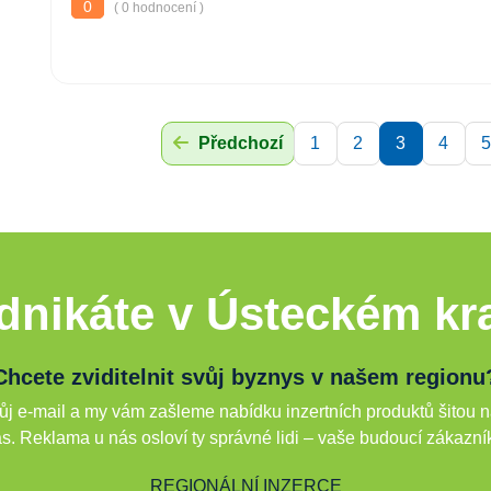
0
( 0 hodnocení )
Předchozí
1
2
3
4
5
dnikáte v Ústeckém kra
Chcete zviditelnit svůj byznys v našem regionu
j e-mail a my vám zašleme nabídku inzertních produktů šitou n
s. Reklama u nás osloví ty správné lidi – vaše budoucí zákazní
REGIONÁLNÍ INZERCE