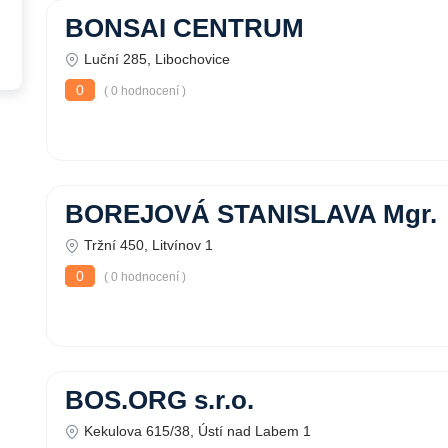
BONSAI CENTRUM
Luční 285, Libochovice
0
( 0 hodnocení )
BOREJOVÁ STANISLAVA Mgr.
Tržní 450, Litvínov 1
0
( 0 hodnocení )
BOS.ORG s.r.o.
Kekulova 615/38, Ústí nad Labem 1