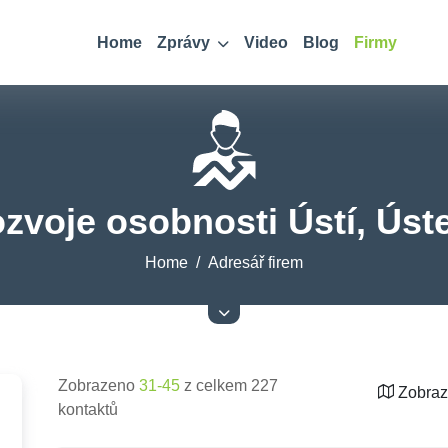
Home
Zprávy
Video
Blog
Firmy
zvoje osobnosti Ústí, Úst
Home
Adresář firem
Zobrazeno
31-45
z celkem 227
Zobraz
kontaktů