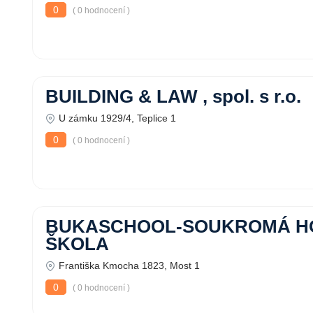
0
( 0 hodnocení )
BUILDING & LAW , spol. s r.o.
U zámku 1929/4, Teplice 1
0
( 0 hodnocení )
BUKASCHOOL-SOUKROMÁ H
ŠKOLA
Františka Kmocha 1823, Most 1
0
( 0 hodnocení )