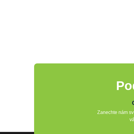
Po
Zanechte nám svů
vá