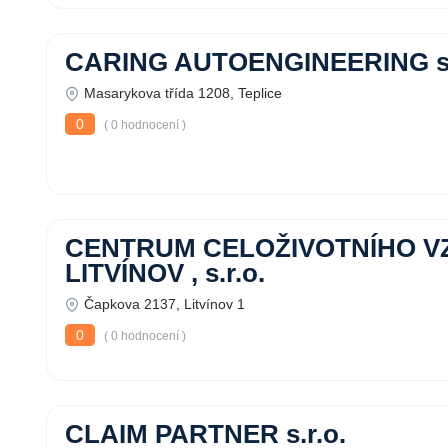
CARING AUTOENGINEERING s.
Masarykova třída 1208, Teplice
0
( 0 hodnocení )
CENTRUM CELOŽIVOTNÍHO V
LITVÍNOV , s.r.o.
Čapkova 2137, Litvínov 1
0
( 0 hodnocení )
CLAIM PARTNER s.r.o.