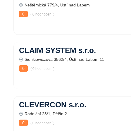
Neštěmická 779/4, Ústí nad Labem
0
( 0 hodnocení )
CLAIM SYSTEM s.r.o.
Sienkiewiczova 3562/4, Ústí nad Labem 11
0
( 0 hodnocení )
CLEVERCON s.r.o.
Radniční 23/1, Děčín 2
0
( 0 hodnocení )