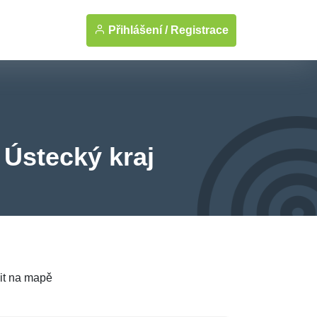
Přihlášení /
Registrace
, Ústecký kraj
it na mapě