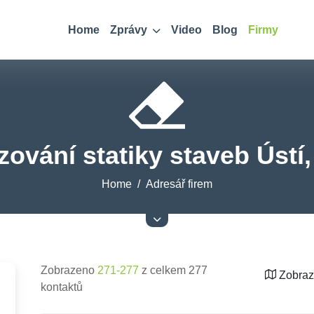
Home
Zprávy
Video
Blog
Firmy
zování statiky staveb Ústí
Home
Adresář firem
Zobrazeno
271-277
z celkem 277
Zobraz
kontaktů