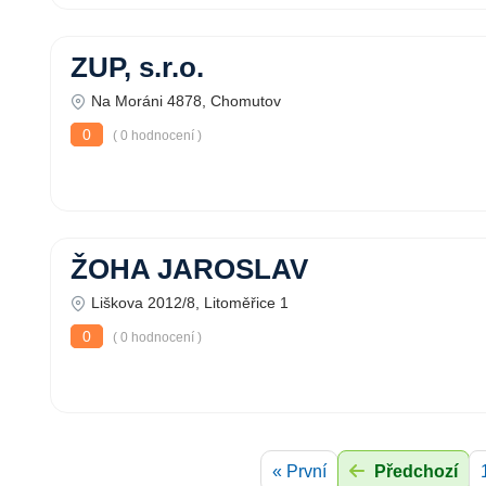
ZUP, s.r.o.
Na Moráni 4878, Chomutov
0
( 0 hodnocení )
ŽOHA JAROSLAV
Liškova 2012/8, Litoměřice 1
0
( 0 hodnocení )
« První
Předchozí