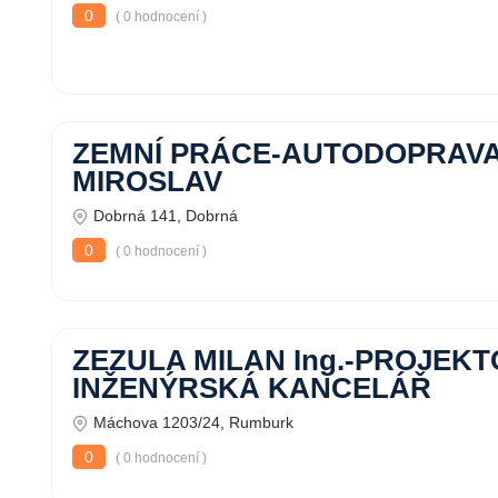
0
( 0 hodnocení )
ZEMNÍ PRÁCE-AUTODOPRAV
MIROSLAV
Dobrná 141, Dobrná
0
( 0 hodnocení )
ZEZULA MILAN Ing.-PROJEKT
INŽENÝRSKÁ KANCELÁŘ
Máchova 1203/24, Rumburk
0
( 0 hodnocení )