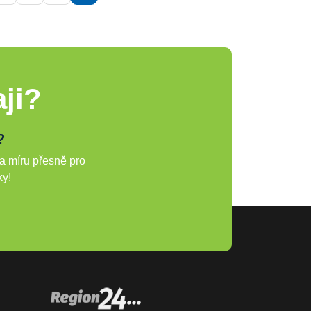
ji?
?
a míru přesně pro
ky!