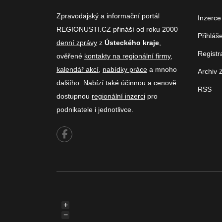
Zpravodajský a informační portál
Inzerce
REGIONUSTI.CZ přináší od roku 2000
Přihláš
denní zprávy
z
Ústeckého kraje
,
Registr
ověřené
kontakty na regionální firmy
,
kalendář akcí
,
nabídky práce
a mnoho
Archiv 
dalšího. Nabízí také účinnou a cenově
RSS
dostupnou
regionální inzerci
pro
podnikatele i jednotlivce.
+
−