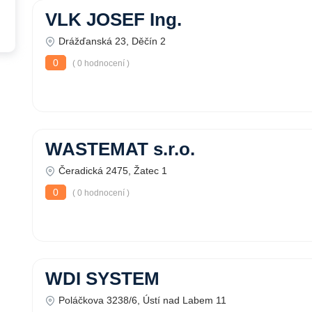
VLK JOSEF Ing.
Drážďanská 23, Děčín 2
0
( 0 hodnocení )
WASTEMAT s.r.o.
Čeradická 2475, Žatec 1
0
( 0 hodnocení )
WDI SYSTEM
Poláčkova 3238/6, Ústí nad Labem 11