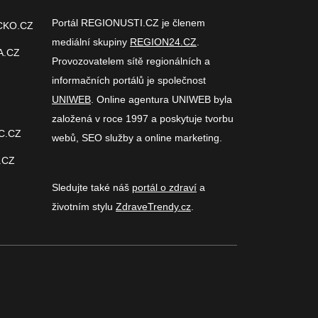
Portál REGIONUSTI.CZ je členem
CKO.CZ
mediální skupiny
REGION24.CZ
.
A.CZ
Provozovatelem sítě regionálních a
informačních portálů je společnost
UNIWEB
. Online agentura UNIWEB byla
založená v roce 1997 a poskytuje tvorbu
C.CZ
webů, SEO služby a online marketing.
.CZ
Sledujte také náš
portál o zdraví
a
životním stylu
ZdraveTrendy.cz
.