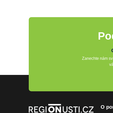
Po
Zanechte nám svů
vá
O po