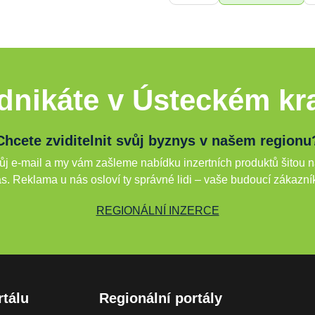
dnikáte v Ústeckém kra
Chcete zviditelnit svůj byznys v našem regionu
j e-mail a my vám zašleme nabídku inzertních produktů šitou n
s. Reklama u nás osloví ty správné lidi – vaše budoucí zákazní
REGIONÁLNÍ INZERCE
rtálu
Regionální portály