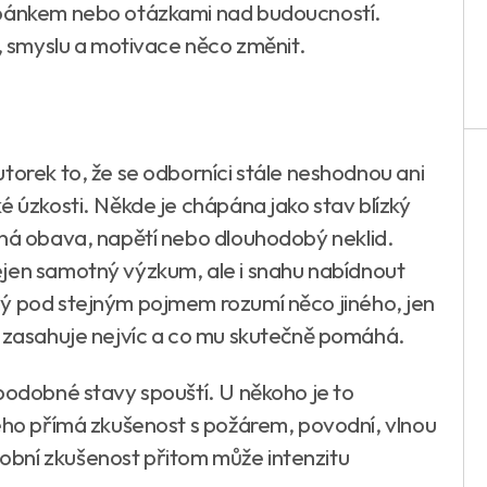
spánkem nebo otázkami nad budoucností.
e, smyslu a motivace něco změnit.
torek to, že se odborníci stále neshodnou ani
é úzkosti. Někde je chápána jako stav blízký
cná obava, napětí nebo dlouhodobý neklid.
ejen samotný výzkum, ale i snahu nabídnout
dý pod stejným pojmem rozumí něco jiného, jen
m zasahuje nejvíc a co mu skutečně pomáhá.
 podobné stavy spouští. U někoho je to
ného přímá zkušenost s požárem, povodní, vlnou
bní zkušenost přitom může intenzitu