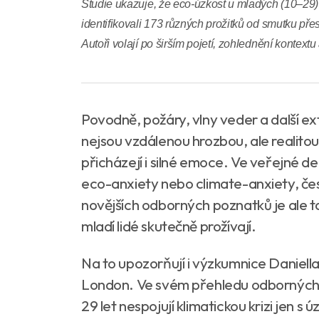
Studie ukazuje, že eco-úzkost u mladých (10–29) 
identifikovali 173 různých prožitků od smutku př
Autoři volají po širším pojetí, zohlednění kontext
Povodně, požáry, vlny veder a další e
nejsou vzdálenou hrozbou, ale realitou
přicházejí i silné emoce. Ve veřejné de
eco-anxiety nebo climate-anxiety, česk
novějších odborných poznatků je ale ta
mladí lidé skutečně prožívají.
Na to upozorňují i výzkumnice Daniel
London. Ve svém přehledu odborných stu
29 let nespojují klimatickou krizi jen s