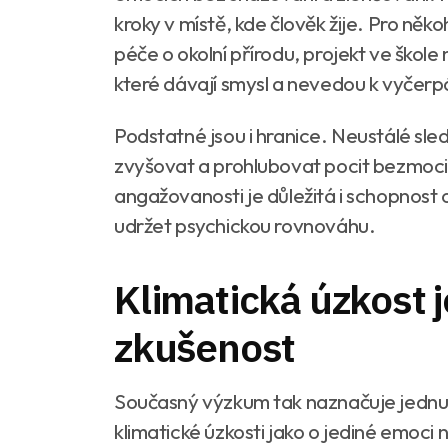
kroky v místě, kde člověk žije. Pro něko
péče o okolní přírodu, projekt ve ško
které dávají smysl a nevedou k vyčerp
Podstatné jsou i hranice. Neustálé sle
zvyšovat a prohlubovat pocit bezmoci.
angažovanosti je důležitá i schopnost
udržet psychickou rovnováhu.
Klimatická úzkost j
zkušenost
Současný výzkum tak naznačuje jednu 
klimatické úzkosti jako o jediné emoci