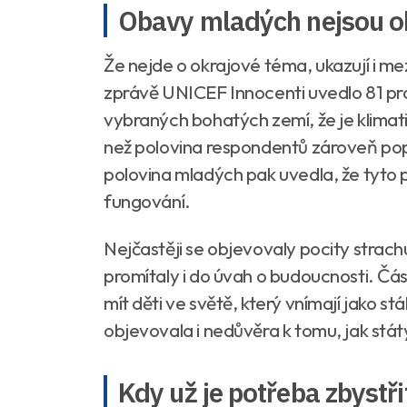
Obavy mladých nejsou o
Že nejde o okrajové téma, ukazují i 
zprávě UNICEF Innocenti uvedlo 81 pro
vybraných bohatých zemí, že je klima
než polovina respondentů zároveň pops
polovina mladých pak uvedla, že tyto p
fungování.
Nejčastěji se objevovaly pocity strach
promítaly i do úvah o budoucnosti. Čás
mít děti ve světě, který vnímají jako st
objevovala i nedůvěra k tomu, jak státy 
Kdy už je potřeba zbystři