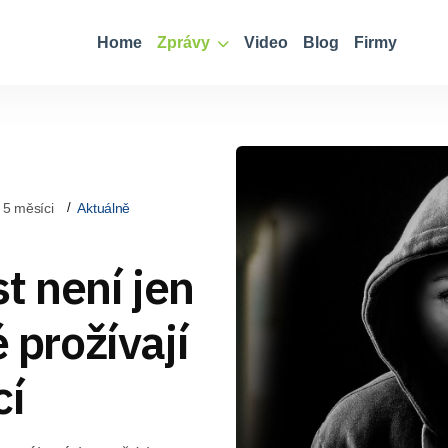
Home
Zprávy
Video
Blog
Firmy
 5 měsíci
Aktuálně
t není jen
é prožívají
cí