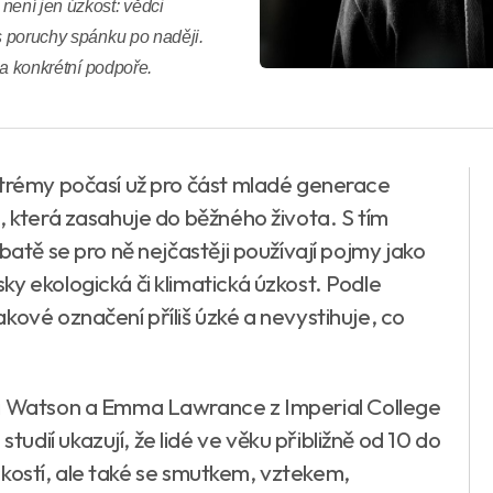
není jen úzkost: vědci
es poruchy spánku po naději.
u a konkrétní podpoře.
xtrémy počasí už pro část mladé generace
, která zasahuje do běžného života. S tím
batě se pro ně nejčastěji používají pojmy jako
y ekologická či klimatická úzkost. Podle
kové označení příliš úzké a nevystihuje, co
la Watson a Emma Lawrance z Imperial College
dií ukazují, že lidé ve věku přibližně od 10 do
 úzkostí, ale také se smutkem, vztekem,