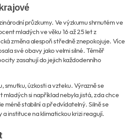
krajové
mezinárodní průzkumy. Ve výzkumu shrnutém ve
cent mladých ve věku 16 až 25 let z
tická změna alespoň středně znepokojuje. Více
ala své obavy jako velmi silné. Téměř
ocity zasahují do jejich každodenního
u, smutku, úzkosti a vzteku. Výrazně se
t mladých si například nebyla jistá, zda chce
ále méně stabilní a předvídatelný. Silně se
a instituce na klimatickou krizi reagují.
t