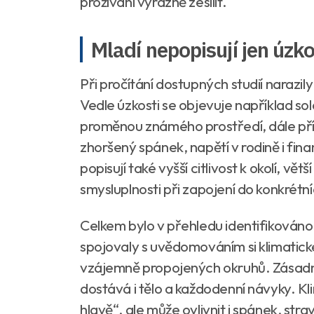
prožívání výrazně zesílit.
Mladí nepopisují jen úzk
Při pročítání dostupných studií naraz
Vedle úzkosti se objevuje například so
proměnou známého prostředí, dále př
zhoršený spánek, napětí v rodině i fina
popisují také vyšší citlivost k okolí, vě
smysluplnosti při zapojení do konkrétníc
Celkem bylo v přehledu identifikováno
spojovaly s uvědomováním si klimatické 
vzájemně propojených okruhů. Zásadní
dostává i tělo a každodenní návyky. Kl
hlavě“, ale může ovlivnit i spánek, st