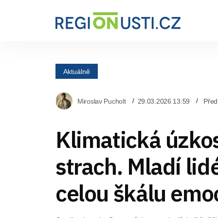
Aktuálně
Miroslav Pucholt
29.03.2026 13:59
Před
Klimatická úzkos
strach. Mladí lid
celou škálu emo