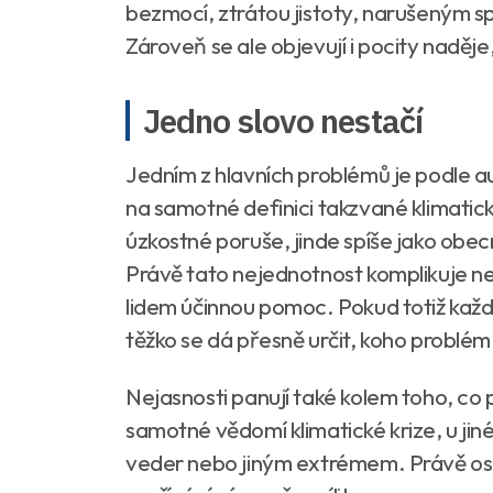
bezmocí, ztrátou jistoty, narušeným 
Zároveň se ale objevují i pocity naděj
Jedno slovo nestačí
Jedním z hlavních problémů je podle au
na samotné definici takzvané klimatick
úzkostné poruše, jinde spíše jako obe
Právě tato nejednotnost komplikuje n
lidem účinnou pomoc. Pokud totiž kaž
těžko se dá přesně určit, koho problé
Nejasnosti panují také kolem toho, co
samotné vědomí klimatické krize, u ji
veder nebo jiným extrémem. Právě oso