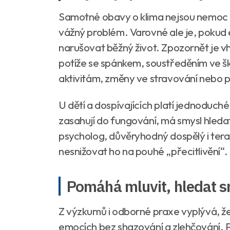
Samotné obavy o klima nejsou nemoc a
vážný problém. Varovné ale je, pokud
narušovat běžný život. Zpozornět je 
potíže se spánkem, soustředěním ve šk
aktivitám, změny ve stravování nebo p
U dětí a dospívajících platí jednoduch
zasahují do fungování, má smysl hleda
psycholog, důvěryhodný dospělý i tera
nesnižovat ho na pouhé „přecitlivění“.
Pomáhá mluvit, hledat sm
Z výzkumů i odborné praxe vyplývá, že 
emocích bez shazování a zlehčování. 