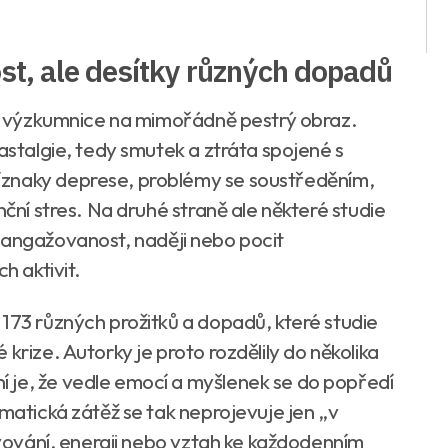
ost, ale desítky různých dopadů
ily výzkumnice na mimořádně pestrý obraz.
lastalgie, tedy smutek a ztráta spojené s
íznaky deprese, problémy se soustředěním,
nční stres. Na druhé straně ale některé studie
tší angažovanost, naději nebo pocit
h aktivit.
 173 různých prožitků a dopadů, které studie
krize. Autorky je proto rozdělily do několika
 je, že vedle emocí a myšlenek se do popředí
imatická zátěž se tak neprojevuje jen „v
ravování, energii nebo vztah ke každodenním