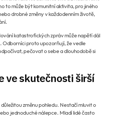
ho to může být komunitní aktivita, pro jiného
le nebo drobné změny v každodenním životě,
ání.
dování katastrofických zpráv může napětí dál
 Odborníci proto upozorňují, že vedle
 odpočívat, pečovat o sebe a dlouhodobě si
e ve skutečnosti širší
důležitou změnu pohledu. Nestačí mluvit o
 nebo jednoduché nálepce. Mladí lidé často