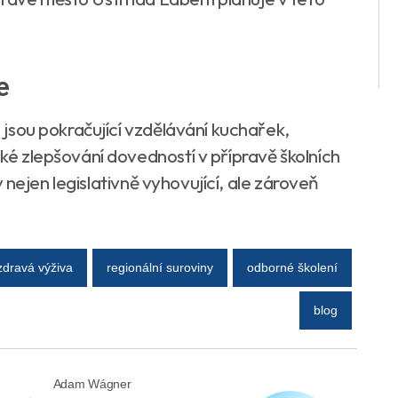
e
li jsou pokračující vzdělávání kuchařek,
cké zlepšování dovedností v přípravě školních
yly nejen legislativně vyhovující, ale zároveň
zdravá výživa
regionální suroviny
odborné školení
blog
Adam Wágner