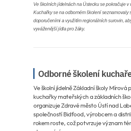
Ve školních jídelnách na Ústecku se pokračuje v 
Kuchařky se na odborném školení seznamovaly s
doporučeními a využitím regionálních surovin, aby
vyváženější jídla pro žáky.
Odborné školení kuchař
Ve školní jídelně Základní školy Mírová 
kuchařky mateřských a základních škol
organizuje Zdravé město Ústí nad Lab
společností Bidfood, výrobcem a distr
rokem roste, což potvrzuje význam té