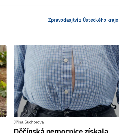
Zpravodasjtví z Ústeckého kraje
Jiřina Suchorová
Děčínská nemocnice získala