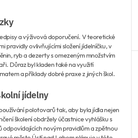
ázky
předpisy a výživová doporučení. V teoretické
pravidly ovlivňujícími složení jídelníčku, v
štěnin, ryb a dezerty s omezeným množstvím
ři. Důraz byl kladen také na využití
omatem a příklady dobré praxe z jiných škol.
kolní jídelny
 používání polotovarů tak, aby byla jídla nejen
ončení školení obdržely účastnice vyhlášku s
 odpovídajících novým pravidlům a zpětnou
dravé město Ústí nad Labem plánuje v této