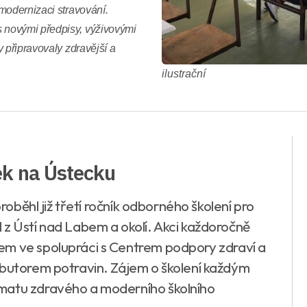
modernizaci stravování.
 novými předpisy, výživovými
 připravovaly zdravější a
ilustrační
ek na Ústecku
proběhl již třetí ročník odborného školení pro
 z Ústí nad Labem a okolí. Akci každoročně
em ve spolupráci s Centrem podpory zdraví a
ibutorem potravin. Zájem o školení každým
matu zdravého a moderního školního