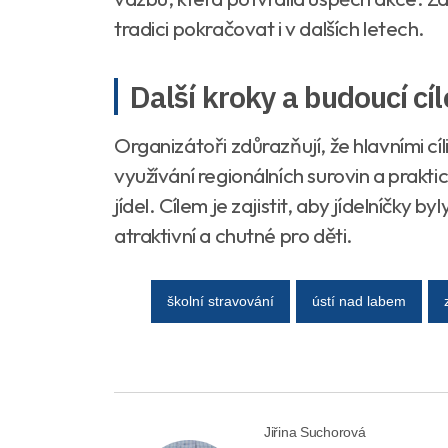
tradici pokračovat i v dalších letech.
Další kroky a budoucí cíl
Organizátoři zdůrazňují, že hlavními cí
využívání regionálních surovin a prakti
jídel. Cílem je zajistit, aby jídelníčky b
atraktivní a chutné pro děti.
školní stravování
ústí nad labem
Jiřina Suchorová