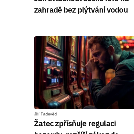
zahradě bez plýtvání vodou
Jiří Padevěd
Žatec zpřísňuje regulaci