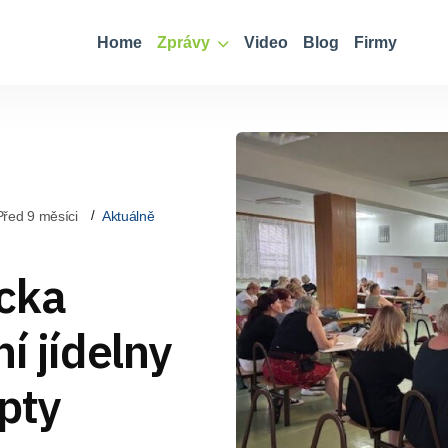
Home
Zprávy
Video
Blog
Firmy
Před 9 měsíci
Aktuálně
cka
í jídelny
pty