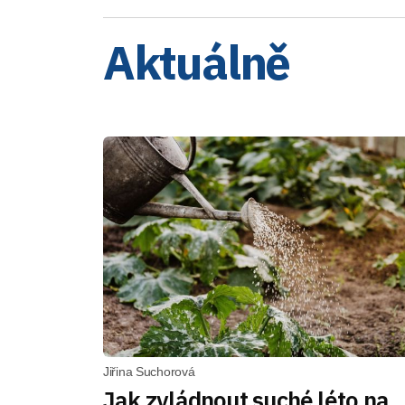
Aktuálně
Jiřina Suchorová
Jak zvládnout suché léto na