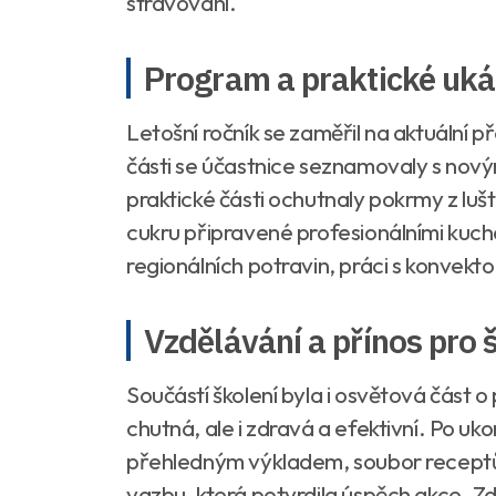
stravování.
Program a praktické uk
Letošní ročník se zaměřil na aktuální 
části se účastnice seznamovaly s novými 
praktické části ochutnaly pokrmy z lu
cukru připravené profesionálními kucha
regionálních potravin, práci s konvekt
Vzdělávání a přínos pro š
Součástí školení byla i osvětová část o
chutná, ale i zdravá a efektivní. Po uk
přehledným výkladem, soubor receptů
vazbu, která potvrdila úspěch akce. Z