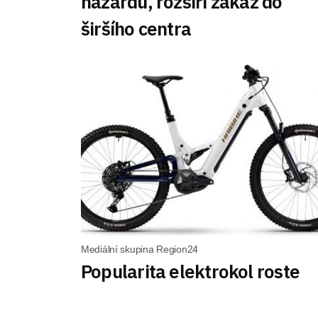
hazardu, rozšíří zákaz do
širšího centra
Mediální skupina Region24
Popularita elektrokol roste