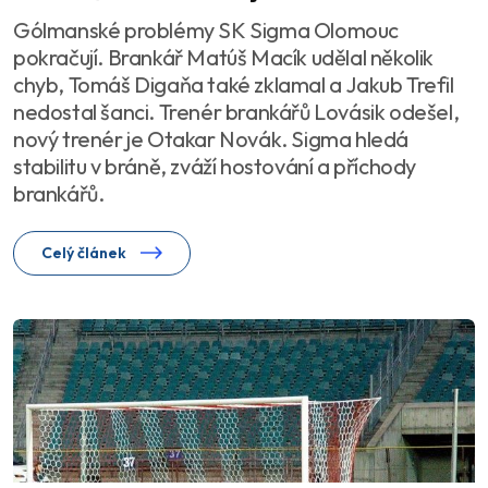
Gólmanské problémy SK Sigma Olomouc
pokračují. Brankář Matúš Macík udělal několik
chyb, Tomáš Digaňa také zklamal a Jakub Trefil
nedostal šanci. Trenér brankářů Lovásik odešel,
nový trenér je Otakar Novák. Sigma hledá
stabilitu v bráně, zváží hostování a příchody
brankářů.
Celý článek