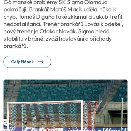
Gólmanské problémy SK Sigma Olomouc
pokračují. Brankář Matúš Macík udělal několik
chyb, Tomáš Digaňa také zklamal a Jakub Trefil
nedostal šanci. Trenér brankářů Lovásik odešel,
nový trenér je Otakar Novák. Sigma hledá
stabilitu v bráně, zváží hostování a příchody
brankářů.
Celý článek