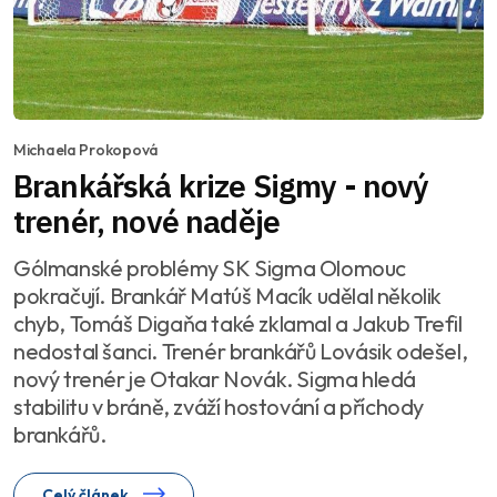
Michaela Prokopová
Brankářská krize Sigmy - nový
trenér, nové naděje
Gólmanské problémy SK Sigma Olomouc
pokračují. Brankář Matúš Macík udělal několik
chyb, Tomáš Digaňa také zklamal a Jakub Trefil
nedostal šanci. Trenér brankářů Lovásik odešel,
nový trenér je Otakar Novák. Sigma hledá
stabilitu v bráně, zváží hostování a příchody
brankářů.
Celý článek