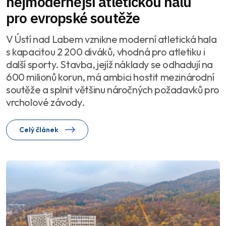
nejmodernější atletickou halu
pro evropské soutěže
V Ústí nad Labem vznikne moderní atletická hala
s kapacitou 2 200 diváků, vhodná pro atletiku i
další sporty. Stavba, jejíž náklady se odhadují na
600 milionů korun, má ambici hostit mezinárodní
soutěže a splnit většinu náročných požadavků pro
vrcholové závody.
Celý článek