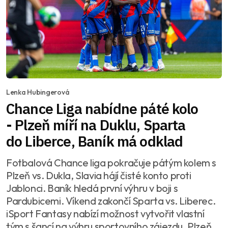
Lenka Hubingerová
Chance Liga nabídne páté kolo
- Plzeň míří na Duklu, Sparta
do Liberce, Baník má odklad
Fotbalová Chance liga pokračuje pátým kolem s
Plzeň vs. Dukla, Slavia hájí čisté konto proti
Jablonci. Baník hledá první výhru v boji s
Pardubicemi. Víkend zakončí Sparta vs. Liberec.
iSport Fantasy nabízí možnost vytvořit vlastní
tým s šancí na výhru sportovního zájezdu. Plzeň