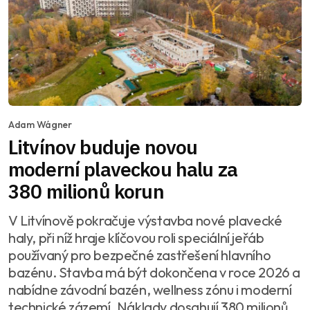
Adam Wágner
Litvínov buduje novou
moderní plaveckou halu za
380 milionů korun
V Litvínově pokračuje výstavba nové plavecké
haly, při níž hraje klíčovou roli speciální jeřáb
používaný pro bezpečné zastřešení hlavního
bazénu. Stavba má být dokončena v roce 2026 a
nabídne závodní bazén, wellness zónu i moderní
technické zázemí. Náklady dosahují 380 milionů