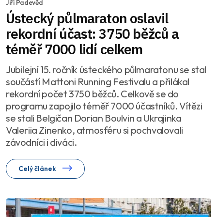
Jiří Padevěd
Ústecký půlmaraton oslavil
rekordní účast: 3750 běžců a
téměř 7000 lidí celkem
Jubilejní 15. ročník ústeckého půlmaratonu se stal
součástí Mattoni Running Festivalu a přilákal
rekordní počet 3750 běžců. Celkově se do
programu zapojilo téměř 7000 účastníků. Vítězi
se stali Belgičan Dorian Boulvin a Ukrajinka
Valeriia Zinenko, atmosféru si pochvalovali
závodníci i diváci.
Celý článek