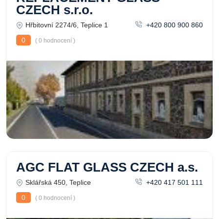
CZECH s.r.o.
Hřbitovní 2274/6, Teplice 1
+420 800 900 860
0
( 0 hodnocení )
AGC FLAT GLASS CZECH a.s.
Sklářská 450, Teplice
+420 417 501 111
0
( 0 hodnocení )