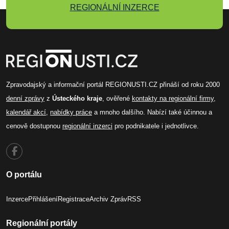
REGIONÁLNÍ INZERCE
Zpravodajský a informační portál REGIONUSTI.CZ přináší od roku 2000
denní zprávy
z
Ústeckého kraje
, ověřené
kontakty na regionální firmy
,
kalendář akcí
,
nabídky práce
a mnoho dalšího. Nabízí také účinnou a
cenově dostupnou
regionální inzerci
pro podnikatele i jednotlivce.
O portálu
Inzerce
Přihlášení
Registrace
Archiv Zpráv
RSS
Regionální portály