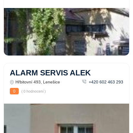
ALARM SERVIS ALEK
Hřbitovní 493, Lenešice
+420 602 463 293
0
( 0 hodnocení )