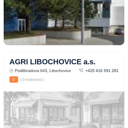
AGRI LIBOCHOVICE a.s.
Poděbradova 643, Libochovice
+420 416 591 281
0
( 0 hodnocení )