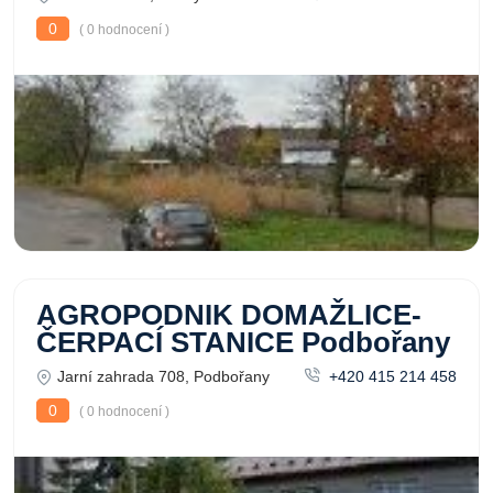
0
( 0 hodnocení )
AGROPODNIK DOMAŽLICE-
ČERPACÍ STANICE Podbořany
Jarní zahrada 708, Podbořany
+420 415 214 458
0
( 0 hodnocení )