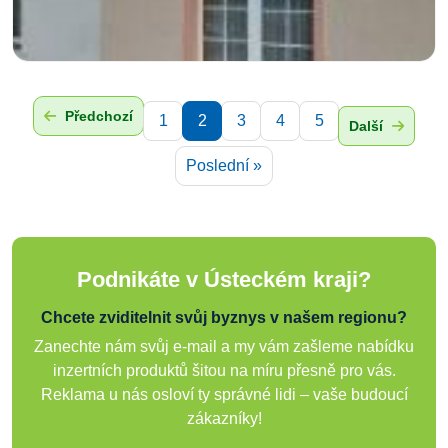
Předchozí
1
2
3
4
5
Další
Poslední »
Podnikáte v Ústeckém kraji?
Chcete zviditelnit svůj byznys v našem regionu?
Zanechte nám svůj e-mail a my vám zašleme nabídku
inzertních produktů šitou na míru přesně pro vás.
Reklama u nás osloví ty správné lidi – vaše budoucí
zákazníky!