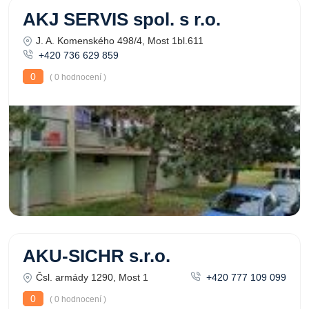
AKJ SERVIS spol. s r.o.
J. A. Komenského 498/4, Most 1bl.611
+420 736 629 859
0
( 0 hodnocení )
AKU-SICHR s.r.o.
Čsl. armády 1290, Most 1
+420 777 109 099
0
( 0 hodnocení )