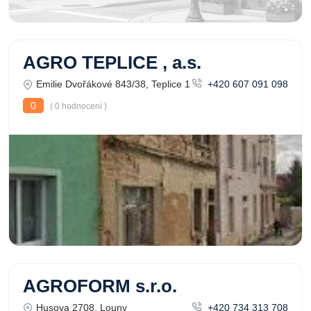
AGRO TEPLICE , a.s.
Emilie Dvořákové 843/38, Teplice 1
+420 607 091 098
0
( 0 hodnocení )
AGROFORM s.r.o.
Husova 2708, Louny
+420 734 313 708