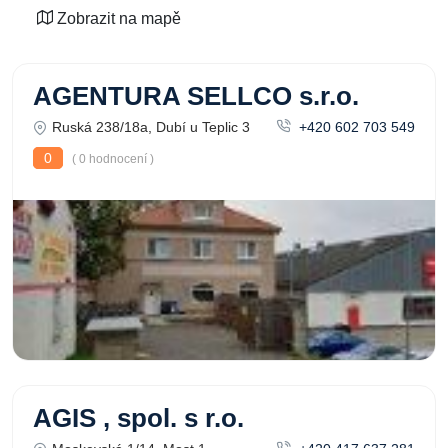
Zobrazit na mapě
AGENTURA SELLCO s.r.o.
Ruská 238/18a, Dubí u Teplic 3
+420 602 703 549
0
( 0 hodnocení )
AGIS , spol. s r.o.