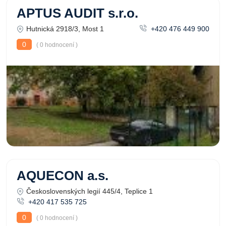
APTUS AUDIT s.r.o.
Hutnická 2918/3, Most 1
+420 476 449 900
0
( 0 hodnocení )
AQUECON a.s.
Československých legií 445/4, Teplice 1
+420 417 535 725
0
( 0 hodnocení )