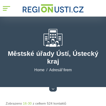
Městské úřady Ústí, Ústecký
kraj
Home
Adresář firem
Zobrazeno
16-30
z celkem 524 kontaktů