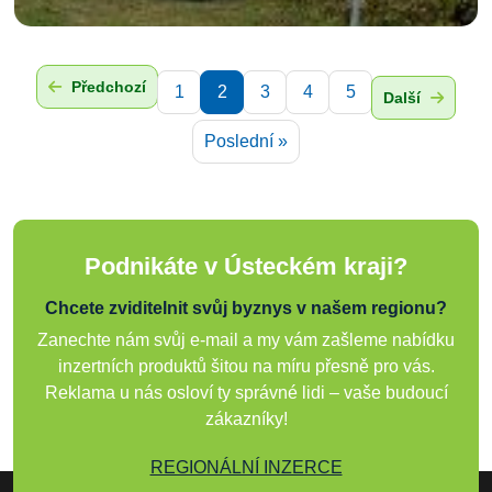
Předchozí
1
2
3
4
5
Další
Poslední »
Podnikáte v Ústeckém kraji?
Chcete zviditelnit svůj byznys v našem regionu?
Zanechte nám svůj e-mail a my vám zašleme nabídku
inzertních produktů šitou na míru přesně pro vás.
Reklama u nás osloví ty správné lidi – vaše budoucí
zákazníky!
REGIONÁLNÍ INZERCE