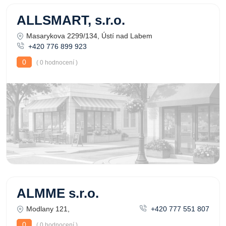
ALLSMART, s.r.o.
Masarykova 2299/134, Ústí nad Labem
+420 776 899 923
0
( 0 hodnocení )
ALMME s.r.o.
Modlany 121,
+420 777 551 807
0
( 0 hodnocení )