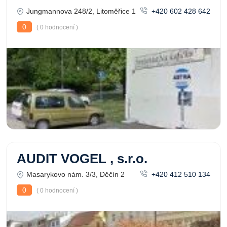
Jungmannova 248/2, Litoměřice 1
+420 602 428 642
0
( 0 hodnocení )
AUDIT VOGEL , s.r.o.
Masarykovo nám. 3/3, Děčín 2
+420 412 510 134
0
( 0 hodnocení )