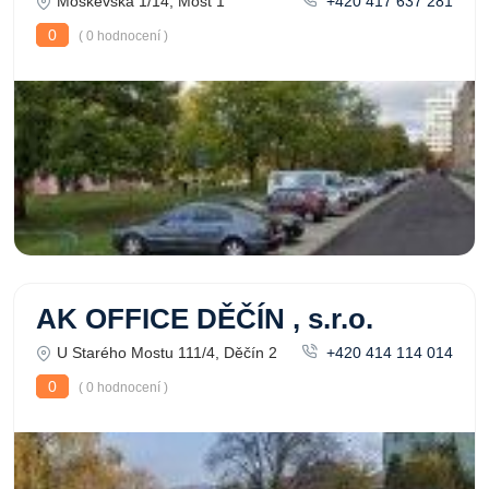
Moskevská 1/14, Most 1
+420 417 637 281
0
( 0 hodnocení )
AK OFFICE DĚČÍN , s.r.o.
U Starého Mostu 111/4, Děčín 2
+420 414 114 014
0
( 0 hodnocení )