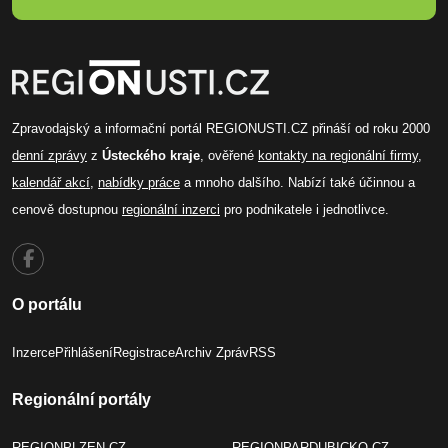
Zpravodajský a informační portál REGIONUSTI.CZ přináší od roku 2000
denní zprávy
z
Ústeckého kraje
, ověřené
kontakty na regionální firmy
,
kalendář akcí
,
nabídky práce
a mnoho dalšího. Nabízí také účinnou a
cenově dostupnou
regionální inzerci
pro podnikatele i jednotlivce.
O portálu
Inzerce
Přihlášení
Registrace
Archiv Zpráv
RSS
Regionální portály
REGIONPLZEN.CZ
REGIONPARDUBICKO.CZ