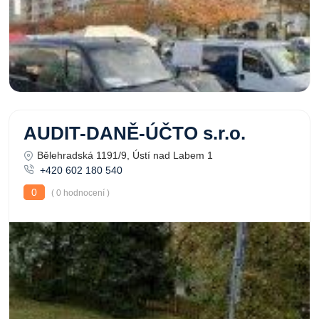
AUDIT-DANĚ-ÚČTO s.r.o.
Bělehradská 1191/9, Ústí nad Labem 1
+420 602 180 540
0
( 0 hodnocení )