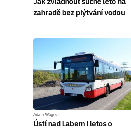
Jak zvládnout suché léto na
zahradě bez plýtvání vodou
Adam Wágner
Ústí nad Labem i letos o