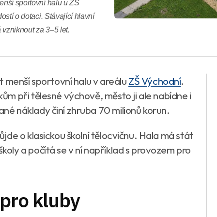
menší sportovní halu u ZŠ
ostí o dotaci. Stávající hlavní
 vzniknout za 3–5 let.
t menší sportovní halu v areálu
ZŠ Východní
.
m při tělesné výchově, město ji ale nabídne i
é náklady činí zhruba 70 milionů korun.
de o klasickou školní tělocvičnu. Hala má stát
ly a počítá se v ní například s provozem pro
pro kluby