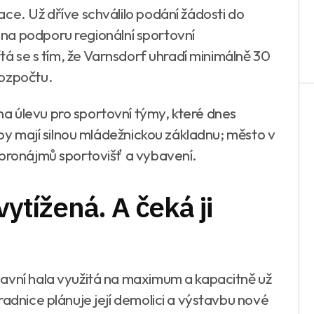
ce. Už dříve schválilo podání žádosti do
na podporu regionální sportovní
ítá se s tím, že Varnsdorf uhradí minimálně 30
rozpočtu.
a úlevu pro sportovní týmy, které dnes
uby mají silnou mládežnickou základnu; město v
 pronájmů sportovišť a vybavení.
vytížená. A čeká ji
avní hala využitá na maximum a kapacitně už
radnice plánuje její demolici a výstavbu nové