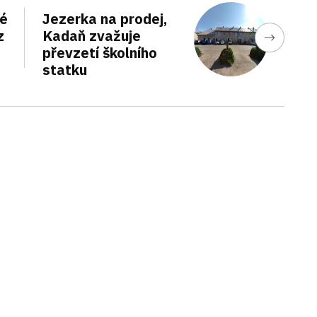
hé
Jezerka na prodej,
z
Kadaň zvažuje
převzetí školního
statku