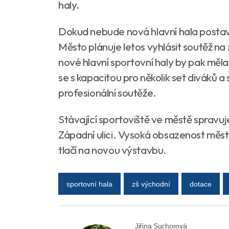
haly.
Dokud nebude nová hlavní hala postave
Město plánuje letos vyhlásit soutěž n
nové hlavní sportovní haly by pak měla př
se s kapacitou pro několik set diváků a
profesionální soutěže.
Stávající sportoviště ve městě spravuj
Západní ulici. Vysoká obsazenost měst
tlačí na novou výstavbu.
sportovní hala
zš východní
dotace
Jiřina Suchorová