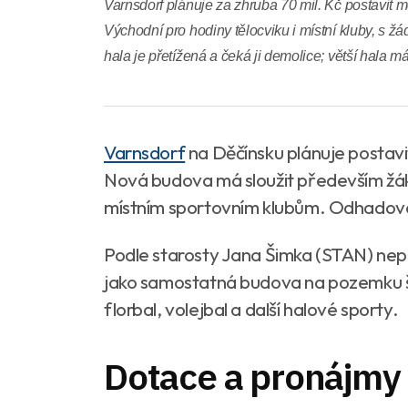
Varnsdorf plánuje za zhruba 70 mil. Kč postavit 
Východní pro hodiny tělocviku i místní kluby, s žád
hala je přetížená a čeká ji demolice; větší hala má
Varnsdorf
na Děčínsku plánuje postavi
Nová budova má sloužit především žáků
místním sportovním klubům. Odhadovan
Podle starosty Jana Šimka (STAN) nepůj
jako samostatná budova na pozemku ško
florbal, volejbal a další halové sporty.
Dotace a pronájmy 