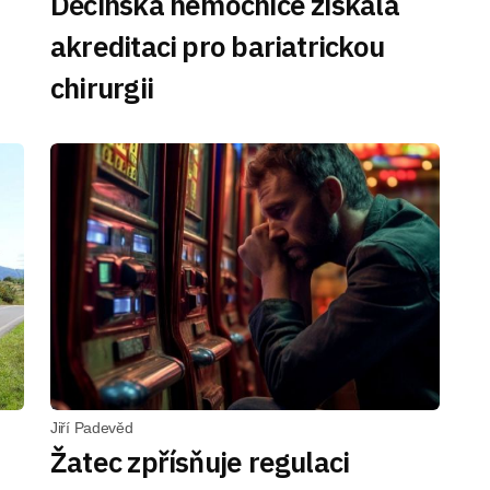
Děčínská nemocnice získala
akreditaci pro bariatrickou
chirurgii
Jiří Padevěd
Žatec zpřísňuje regulaci